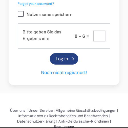
Forgot your password?
Nutzername speichern
Bitte geben Sie das
8
-
6
=
Ergebnis ein:
Noch nicht registriert!
(Öffnet ein neues Fenster)
(Öffnet ein neues Fenster)
(Öffne
Über uns
Unser Service
Allgemeine Geschäftsbedingungen
(Öffnet ein
Informationen zu Rechtsbehelfen und Beschwerden
(Öffnet ein neues Fenster)
(Öffnet ein
Datenschutzerklärung
Anti-Geldwäsche-Richtlinien
Regulierung