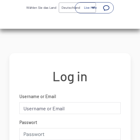
Skip
(Öffnet ein neues Fenster)
to
Wählen Sie das Land
Live Hilfe
main
content
Log in
Username or Email
Passwort